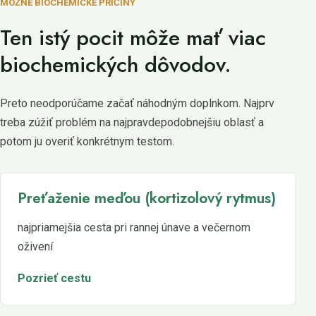
MOŽNÉ BIOCHEMICKÉ PRÍČINY
Ten istý pocit môže mať viac
biochemických dôvodov.
Preto neodporúčame začať náhodným doplnkom. Najprv
treba zúžiť problém na najpravdepodobnejšiu oblasť a
potom ju overiť konkrétnym testom.
Preťaženie meďou (kortizolový rytmus)
najpriamejšia cesta pri rannej únave a večernom
oživení
Pozrieť cestu