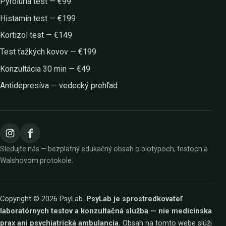
Pyrolúria test — €99
Histamín test — €199
Kortizol test — €149
Test ťažkých kovov — €199
Konzultácia 30 min — €49
Antidepresíva — vedecký prehľad
Sledujte nás — bezplatný edukačný obsah o biotypoch, testoch a
Walshovom protokole.
Copyright © 2026 PsyLab.
PsyLab je sprostredkovateľ
laboratórnych testov a konzultačná služba — nie medicínska
prax ani psychiatrická ambulancia.
Obsah na tomto webe slúži