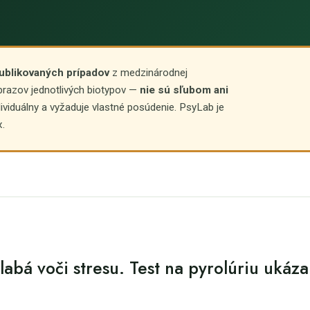
blikovaných prípadov
z medzinárodnej
 obrazov jednotlivých biotypov —
nie sú sľubom ani
ividuálny a vyžaduje vlastné posúdenie. PsyLab je
x.
labá voči stresu. Test na pyrolúriu ukáza