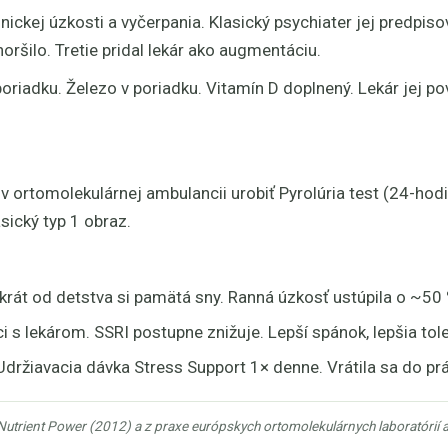
onickej úzkosti a vyčerpania. Klasický psychiater jej predpis
ršilo. Tretie pridal lekár ako augmentáciu.
 poriadku. Železo v poriadku. Vitamín D doplnený. Lekár jej p
 v ortomolekulárnej ambulancii urobiť Pyrolúria test (24-ho
sický typ 1 obraz.
krát od detstva si pamätá sny. Ranná úzkosť ustúpila o ~50 
s lekárom. SSRI postupne znižuje. Lepší spánok, lepšia toler
Udržiavacia dávka Stress Support 1× denne. Vrátila sa do pr
Nutrient Power (2012) a z praxe európskych ortomolekulárnych laboratórií 