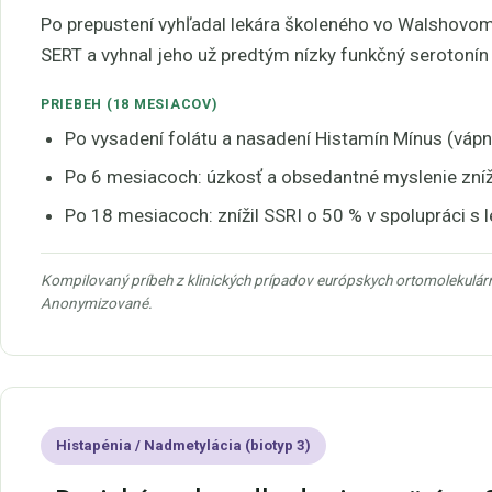
Po prepustení vyhľadal lekára školeného vo Walshovom p
SERT a vyhnal jeho už predtým nízky funkčný serotonín 
PRIEBEH (18 MESIACOV)
Po vysadení folátu a nasadení Histamín Mínus (vápni
Po 6 mesiacoch: úzkosť a obsedantné myslenie zníže
Po 18 mesiacoch: znížil SSRI o 50 % v spolupráci s l
Kompilovaný príbeh z klinických prípadov európskych ortomolekulár
Anonymizované.
Histapénia / Nadmetylácia (biotyp 3)