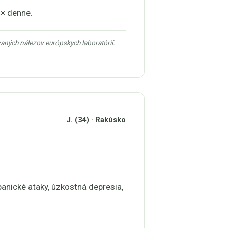
1× denne.
vaných nálezov európskych laboratórií.
J. (34) · Rakúsko
panické ataky, úzkostná depresia,