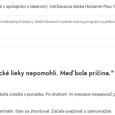
é v spolupráci s lekárom). Udržiavacia dávka Histamín Plus 
olekulárnych lekárov, Walsh Research Institute training program a publiko
ické lieky nepomohli. Meď bola príčina."
ieťa zvládla v poriadku. Po druhom: tri mesiace nespavosť, 
sertralín. Stav sa zhoršoval. Začala uvažovať o samovražde.