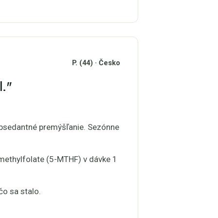
P. (44) · Česko
l."
, obsedantné premýšľanie. Sezónne
 methylfolate (5-MTHF) v dávke 1
čo sa stalo.