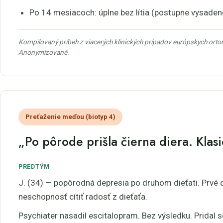
Po 14 mesiacoch: úplne bez lítia (postupne vysaden
Kompilovaný príbeh z viacerých klinických prípadov európskych ortom
Anonymizované.
Preťaženie meďou (biotyp 4)
„Po pôrode prišla čierna diera. Klas
PREDTÝM
J. (34) — popôrodná depresia po druhom dieťati. Prvé d
neschopnosť cítiť radosť z dieťaťa.
Psychiater nasadil escitalopram. Bez výsledku. Pridal 