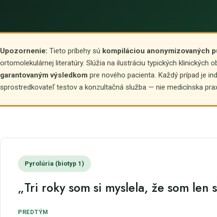
Upozornenie:
Tieto príbehy sú
kompiláciou anonymizovaných pu
ortomolekulárnej literatúry. Slúžia na ilustráciu typických klinických
garantovaným výsledkom
pre nového pacienta. Každý prípad je ind
sprostredkovateľ testov a konzultačná služba — nie medicínska pra
Pyrolúria (biotyp 1)
„Tri roky som si myslela, že som len s
PREDTÝM