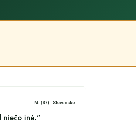
M. (37) · Slovensko
l niečo iné."