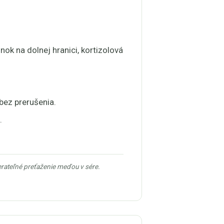
nok na dolnej hranici, kortizolová
bez prerušenia.
.
rateľné preťaženie meďou v sére.