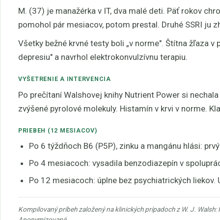
M. (37) je manažérka v IT, dva malé deti. Päť rokov chr
pomohol pár mesiacov, potom prestal. Druhé SSRI ju zho
Všetky bežné krvné testy boli „v norme". Štítna žľaza v
depresiu" a navrhol elektrokonvulzívnu terapiu.
VYŠETRENIE A INTERVENCIA
Po prečítaní Walshovej knihy Nutrient Power si nechala
zvýšené pyrolové molekuly. Histamín v krvi v norme. Kla
PRIEBEH (12 MESIACOV)
Po 6 týždňoch B6 (P5P), zinku a mangánu hlási: prvý
Po 4 mesiacoch: vysadila benzodiazepín v spolupráci 
Po 12 mesiacoch: úplne bez psychiatrických liekov. 
Kompilovaný príbeh založený na klinických prípadoch z W. J. Walsh: 
Anonymizované.