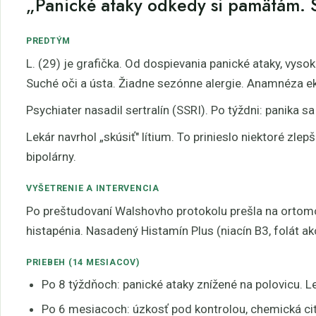
„Panické ataky odkedy si pamätám. S
PREDTÝM
L. (29) je grafička. Od dospievania panické ataky, vyso
Suché oči a ústa. Žiadne sezónne alergie. Anamnéza 
Psychiater nasadil sertralín (SSRI). Po týždni: panika sa
Lekár navrhol „skúsiť" lítium. To prinieslo niektoré zlepš
bipolárny.
VYŠETRENIE A INTERVENCIA
Po preštudovaní Walshovho protokolu prešla na ortomol
histapénia. Nasadený Histamín Plus (niacín B3, folát ak
PRIEBEH (14 MESIACOV)
Po 8 týždňoch: panické ataky znížené na polovicu. L
Po 6 mesiacoch: úzkosť pod kontrolou, chemická citl