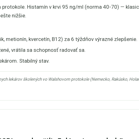
rotokole. Histamín v krvi 95 ng/ml (norma 40-70) — klasická 
ešte nižšie.
k, metionín, kvercetín, B12) za 6 týždňov výrazné zlepšenie.
né, vrátila sa schopnosť radovať sa.
ekárom. Stabilný stav.
nych lekárov školených vo Walshovom protokole (Nemecko, Rakúsko, Holands