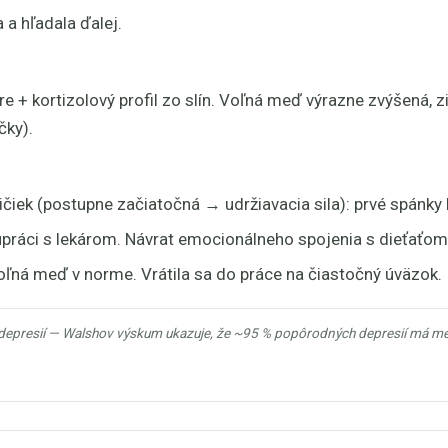
 a hľadala ďalej.
 + kortizolový profil zo slín. Voľná meď výrazne zvýšená, zi
čky).
čiek (postupne začiatočná → udržiavacia sila): prvé spánky 
práci s lekárom. Návrat emocionálneho spojenia s dieťaťom
oľná meď v norme. Vrátila sa do práce na čiastočný úväzok.
epresií — Walshov výskum ukazuje, že ~95 % popôrodných depresií má me