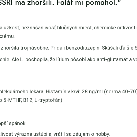
SRI ma zhoršili. Folát mi pomohol."
ká úzkosť, neznášanlivosť hlučných miest, chemické citlivosti
ekzému.
 zhoršila trojnásobne. Pridali benzodiazepín. Skúšali ďalšie S
enie. Ale L. pochopila, že lítium pôsobí ako anti-glutamát a ve
ekulárneho lekára. Histamín v krvi: 28 ng/ml (norma 40-70)
o 5-MTHF, B12, L-tryptofán).
epší spánok.
ivosť výrazne ustúpila, vrátil sa záujem o hobby.