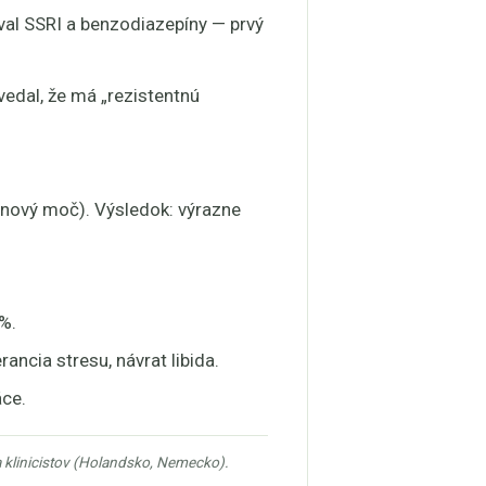
oval SSRI a benzodiazepíny — prvý
ovedal, že má „rezistentnú
dinový moč). Výsledok: výrazne
%.
ancia stresu, návrat libida.
áce.
a klinicistov (Holandsko, Nemecko).