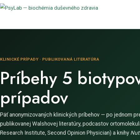
KLINICKÉ PRÍPADY · PUBLIKOVANÁ LITERATÚRA
Príbehy 5 biotypo
prípadov
Päť anonymizovaných klinických príbehov — po jednom pr
publikovanej Walshovej literatúry, podcastov ortomoleku
Research Institute, Second Opinion Physician) a knihy
Nut