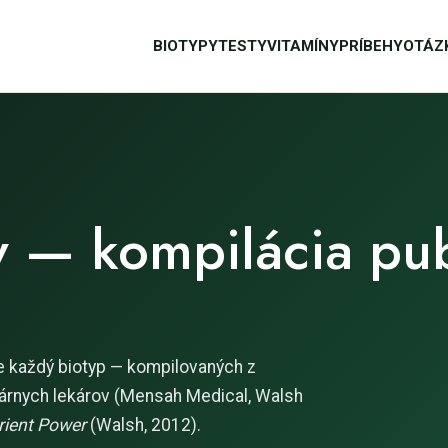
BIOTYPY
TESTY
VITAMÍNY
PRÍBEHY
OTÁZ
v — kompilácia pu
e každý biotyp — kompilovaných z
lárnych lekárov (Mensah Medical, Walsh
rient Power
(Walsh, 2012).