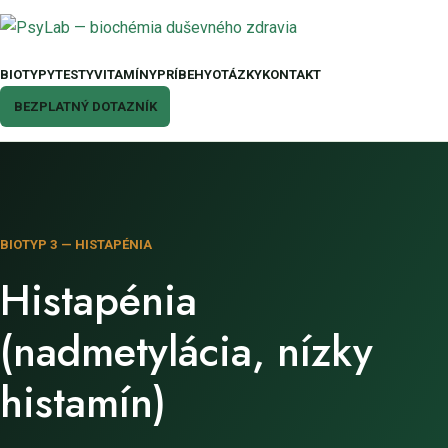
BIOTYPY
TESTY
VITAMÍNY
PRÍBEHY
OTÁZKY
KONTAKT
BEZPLATNÝ DOTAZNÍK
BIOTYP 3 — HISTAPÉNIA
Histapénia
(nadmetylácia, nízky
histamín)