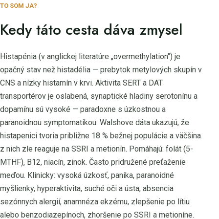
TO SOM JA?
Kedy táto cesta dáva zmysel
Histapénia (v anglickej literatúre „overmethylation") je
opačný stav než histadélia — prebytok metylových skupín v
CNS a nízky histamín v krvi. Aktivita SERT a DAT
transportérov je oslabená, synaptické hladiny serotonínu a
dopamínu sú vysoké — paradoxne s úzkostnou a
paranoidnou symptomatikou. Walshove dáta ukazujú, že
histapenici tvoria približne 18 % bežnej populácie a väčšina
z nich zle reaguje na SSRI a metionín. Pomáhajú: folát (5-
MTHF), B12, niacín, zinok. Často pridružené preťaženie
meďou. Klinicky: vysoká úzkosť, panika, paranoidné
myšlienky, hyperaktivita, suché oči a ústa, absencia
sezónnych alergií, anamnéza ekzému, zlepšenie po lítiu
alebo benzodiazepínoch, zhoršenie po SSRI a metioníne.