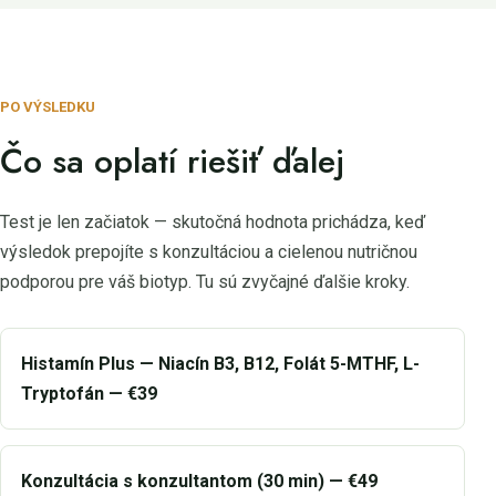
PO VÝSLEDKU
Čo sa oplatí riešiť ďalej
Test je len začiatok — skutočná hodnota prichádza, keď
výsledok prepojíte s konzultáciou a cielenou nutričnou
podporou pre váš biotyp. Tu sú zvyčajné ďalšie kroky.
Histamín Plus — Niacín B3, B12, Folát 5-MTHF, L-
Tryptofán — €39
Konzultácia s konzultantom (30 min) — €49