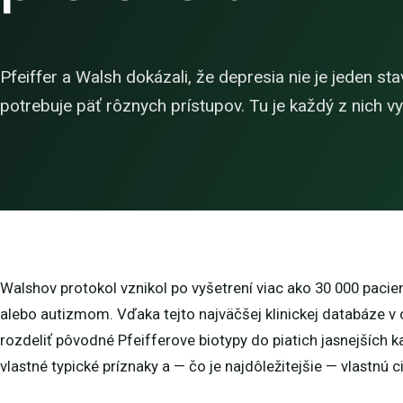
Pfeiffer a Walsh dokázali, že depresia nie je jeden s
potrebuje päť rôznych prístupov. Tu je každý z nich v
Walshov protokol vznikol po vyšetrení viac ako 30 000 pacie
alebo autizmom. Vďaka tejto najväčšej klinickej databáze v o
rozdeliť pôvodné Pfeifferove biotypy do piatich jasnejších 
vlastné typické príznaky a — čo je najdôležitejšie — vlastnú c