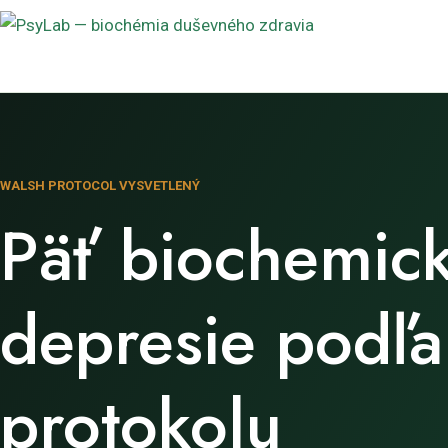
WALSH PROTOCOL VYSVETLENÝ
Päť biochemick
depresie podľ
protokolu