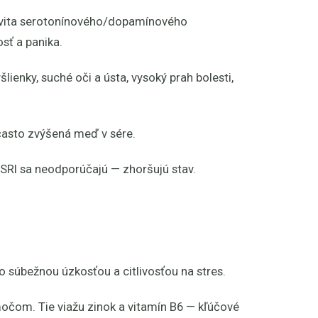
ivita serotonínového/dopamínového
sť a panika.
lienky, suché oči a ústa, vysoký prah bolesti,
 často zvýšená meď v sére.
SSRI sa neodporúčajú — zhoršujú stav.
so súbežnou úzkosťou a citlivosťou na stres.
čom. Tie viažu zinok a vitamín B6 — kľúčové