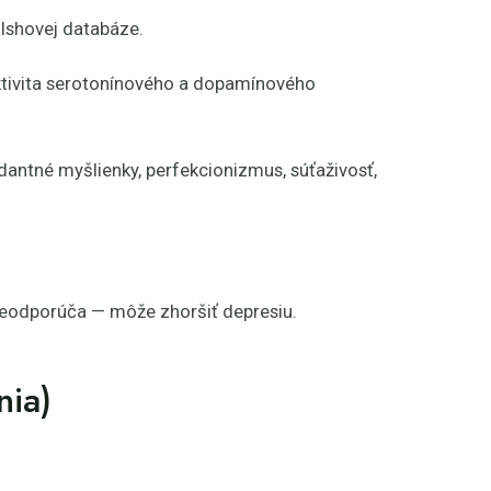
alshovej databáze.
tivita serotonínového a dopamínového
dantné myšlienky, perfekcionizmus, súťaživosť,
a neodporúča — môže zhoršiť depresiu.
nia)